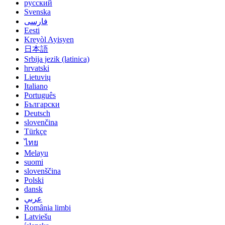
русский
Svenska
فارسی
Eesti
Kreyòl Ayisyen
日本語
Srbija jezik (latinica)
hrvatski
Lietuvių
Italiano
Português
Български
Deutsch
slovenčina
Türkçe
ไทย
Melayu
suomi
slovenščina
Polski
dansk
عربي
România limbi
Latviešu