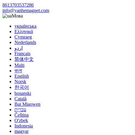
8613703537286
info@yanhemagnet.com
Мова
українська
Ελληνικά
Cymraeg
Nederlands
اردو
Français
简体中文
Malti
বাংলা
English
Norsk
한국어
bosanski
Català
Bai Miaowen
עברית
Čeština
O'zbek
Indonesia
magyar