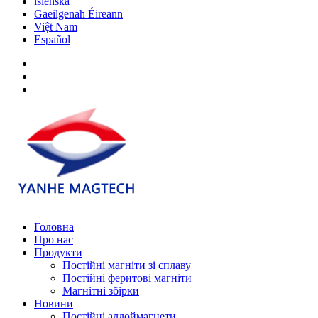
íslenska
Gaeilgenah Éireann
Việt Nam
Español
Головна
Про нас
Продукти
Постійні магніти зі сплаву
Постійні феритові магніти
Магнітні збірки
Новини
Постійні аллоймагнети