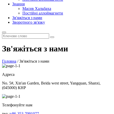
Знання
Масив Хальбаха
Постійні аллоймагнети
Зв'яжіться з нами
Зворотного зв'язку
Зв'яжіться з нами
Головна
/
Зв'яжіться з нами
Адреса
No. 5#, Xin'an Garden, Beida west street, Yangquan, Shanxi,
(045000) КНР
Телефонуйте нам
тел.:
+86-353-7091077